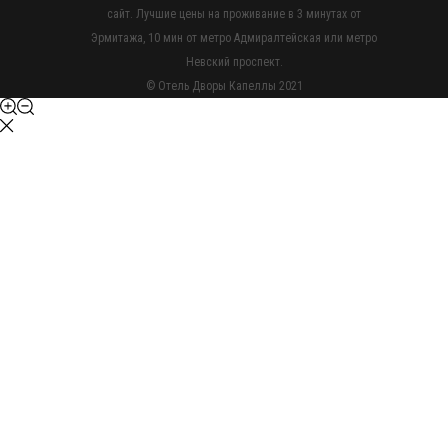
сайт. Лучшие цены на проживание в 3 минутах от
Эрмитажа, 10 мин от метро Адмиралтейская или метро
Невский проспект.
© Отель Дворы Капеллы 2021