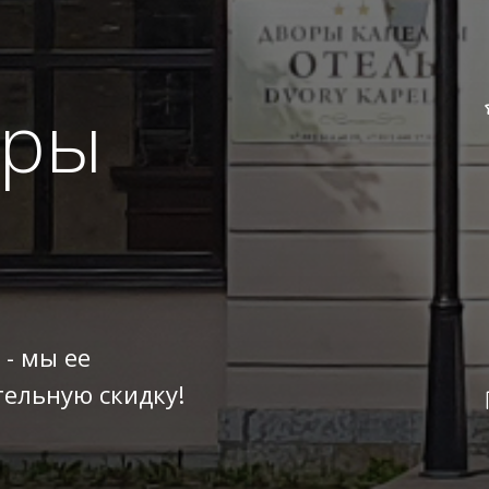
оры
 - мы ее
ельную скидку!