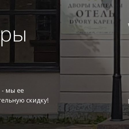
оры
 - мы ее
ельную скидку!