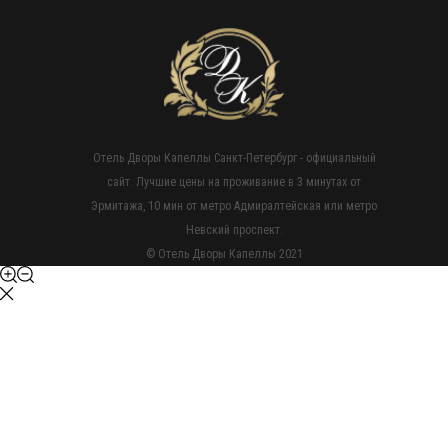
Отель Дворы Капеллы Санкт-Петербург - официальный
сайт. Лучшие цены на проживание в 3 минутах от
Эрмитажа, 10 мин от метро Адмиралтейская или метро
Невский проспект.
© Отель Дворы Капеллы 2021