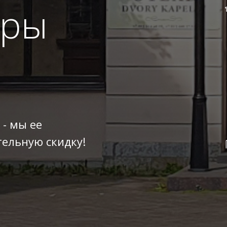
оры
 - мы ее
ельную скидку!