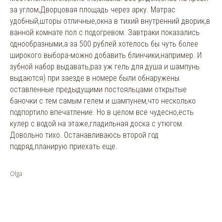
за углом,Дворцовая площадь через арку. Матрас
удобный,шторы отличные,окна в тихий внутренний дворик,в
ванной комнате пол с подогревом. Завтраки показались
однообразными,а за 500 рублей хотелось бы чуть более
широкого выбора-можно добавить блинчики,например. И
зубной набор выдавать,раз уж гель для душа и шампунь
выдаются) при заезде в номере были обнаружены
оставленные предыдущими постояльцами открытые
баночки с тем самым гелем и шампунем,что несколько
подпортило впечатление. Но в целом все чудесно,есть
кулер с водой на этаже,гладильная доска с утюгом.
Довольно тихо. Останавливаюсь второй год
подряд,планирую приехать еще.
Olga