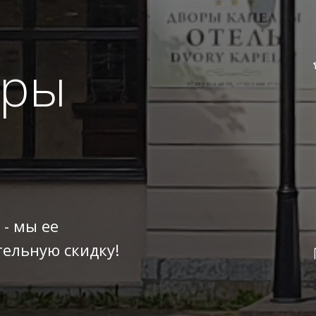
оры
 - мы ее
ельную скидку!