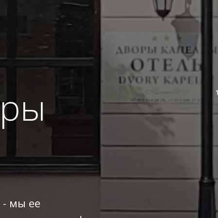
оры
 - мы ее