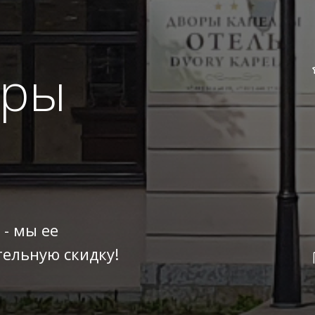
оры
 - мы ее
ельную скидку!