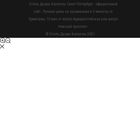
Отель Дворы Капеллы Санкт-Петербург - официальный
сайт. Лучшие цены на проживание в 3 минутах от
Эрмитажа, 10 мин от метро Адмиралтейская или метро
Невский проспект.
© Отель Дворы Капеллы 2021