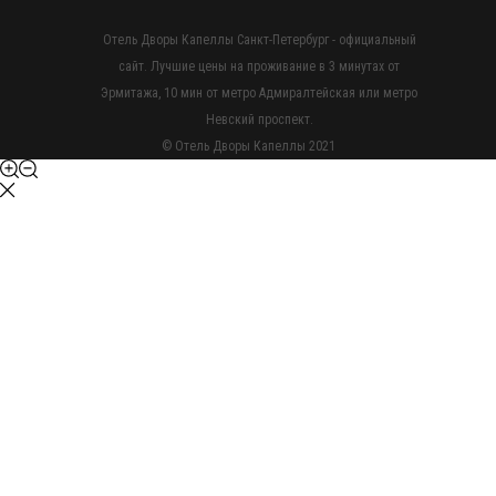
Отель Дворы Капеллы Санкт-Петербург - официальный
сайт. Лучшие цены на проживание в 3 минутах от
Эрмитажа, 10 мин от метро Адмиралтейская или метро
Невский проспект.
© Отель Дворы Капеллы 2021