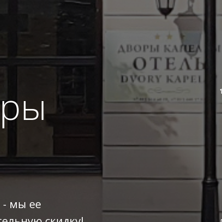
оры
 - мы ее
ельную скидку!