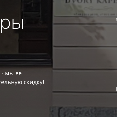
оры
 - мы ее
ельную скидку!